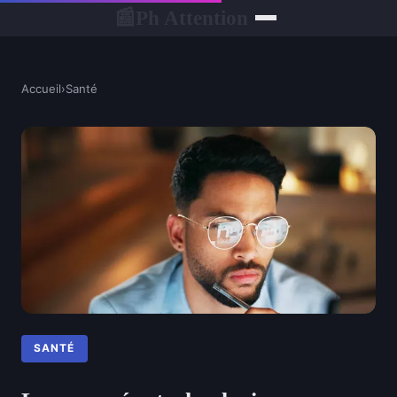
Ph Attention
📰
Accueil
›
Santé
SANTÉ