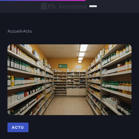
Ph Attention
📰
Accueil
›
Actu
ACTU