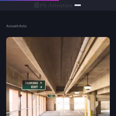
Ph Attention
📰
Accueil
›
Actu