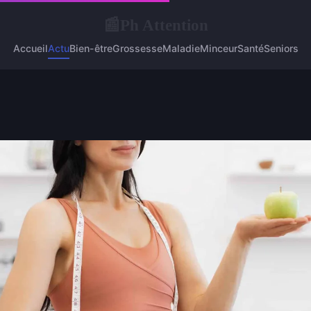
Ph Attention
📰
Accueil
Actu
Bien-être
Grossesse
Maladie
Minceur
Santé
Seniors