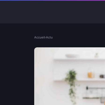
Accueil
›
Actu