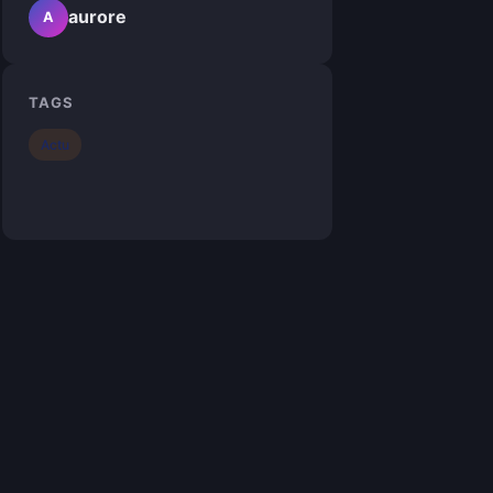
aurore
A
TAGS
Actu