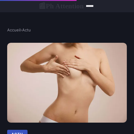
Ph Attention
📰
Accueil
›
Actu