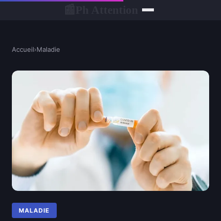
Ph Attention
📰
Accueil
›
Maladie
MALADIE