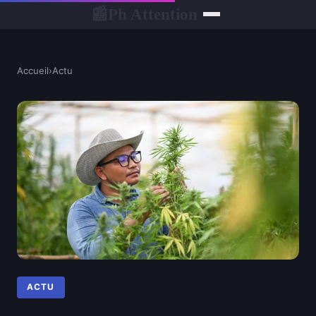
Ph Attention
📰
Accueil
›
Actu
ACTU