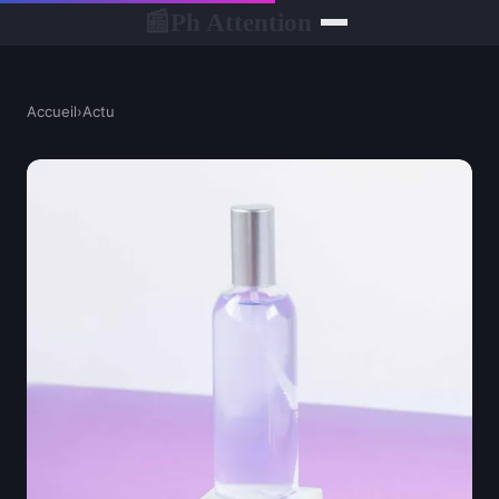
Ph Attention
📰
Accueil
›
Actu