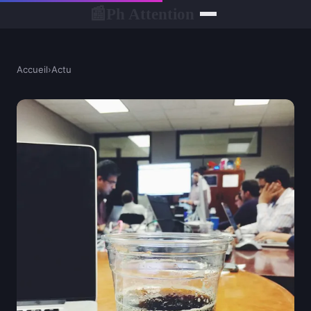
Ph Attention
📰
Accueil
›
Actu