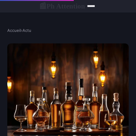
Ph Attention
📰
Accueil
›
Actu