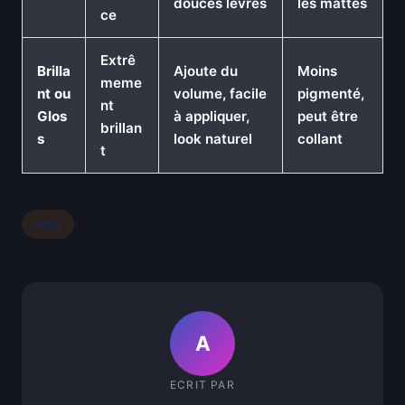
douces lèvres
les mattes
ce
Extrê
Brilla
Ajoute du
Moins
meme
nt ou
volume, facile
pigmenté,
nt
Glos
à appliquer,
peut être
brillan
s
look naturel
collant
t
Actu
A
ECRIT PAR