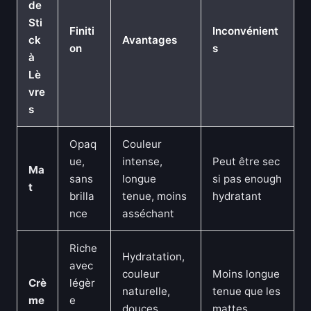
de
Sti
Finiti
Inconvénient
ck
Avantages
on
s
à
Lè
vre
s
Opaq
Couleur
ue,
intense,
Peut être sec
Ma
sans
longue
si pas enough
t
brilla
tenue, moins
hydratant
nce
asséchant
Riche
Hydratation,
avec
couleur
Moins longue
Crè
légèr
naturelle,
tenue que les
me
e
douces
mattes