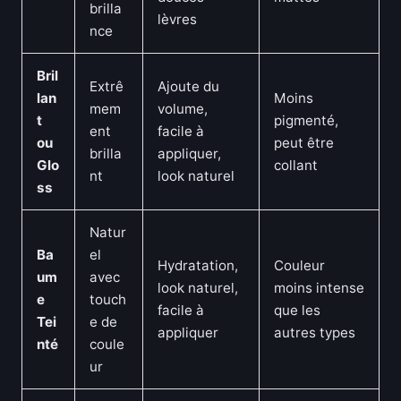
brilla
lèvres
nce
Bril
Extrê
Ajoute du
lan
Moins
mem
volume,
t
pigmenté,
ent
facile à
ou
peut être
brilla
appliquer,
Glo
collant
nt
look naturel
ss
Natur
Ba
el
Hydratation,
Couleur
um
avec
look naturel,
moins intense
e
touch
facile à
que les
Tei
e de
appliquer
autres types
nté
coule
ur