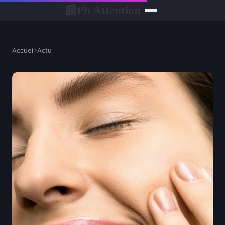
Ph Attention
📰
Accueil
›
Actu